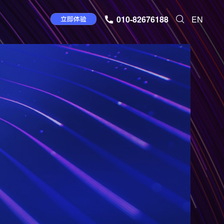
010-82676188
EN
