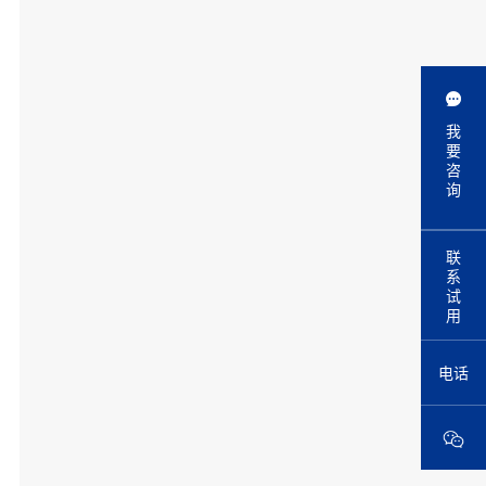
我
要
咨
询
联
系
试
用
电话