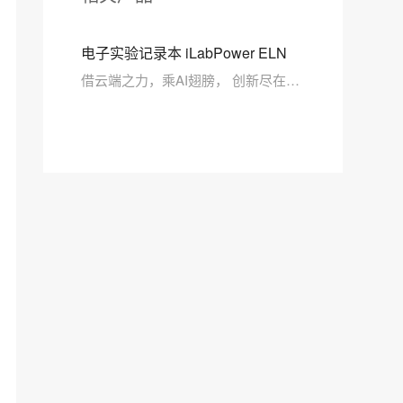
电子实验记录本 iLabPower ELN
借云端之力，乘AI翅膀， 创新尽在
“掌”握