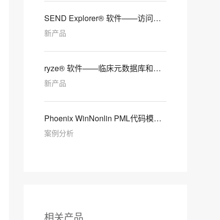
SEND Explorer® 软件——访问并
可视化您的非临床数据
新产品
ryze® 软件——临床元数据库和
SDTM自动化平台
新产品
Phoenix WinNonlin PML代码模型
之靶点介导的药物处置（TMDD）
案例分析
模型
相关产品