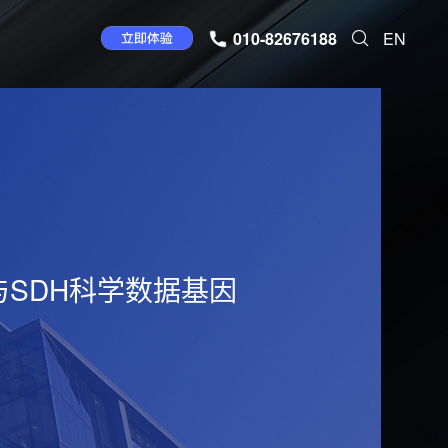
010-82676188
EN

S与SDH科学数据基因