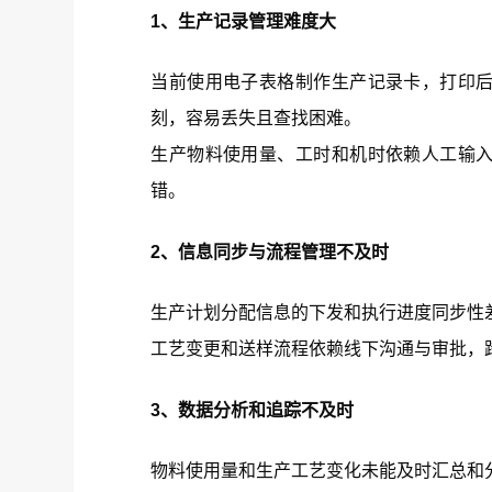
1、生产记录管理难度大
当前使用电子表格制作生产记录卡，打印
刻，容易丢失且查找困难。
生产物料使用量、工时和机时依赖人工输
错。
2、信息同步与流程管理不及时
生产计划分配信息的下发和执行进度同步性
工艺变更和送样流程依赖线下沟通与审批，
3、数据分析和追踪不及时
物料使用量和生产工艺变化未能及时汇总和