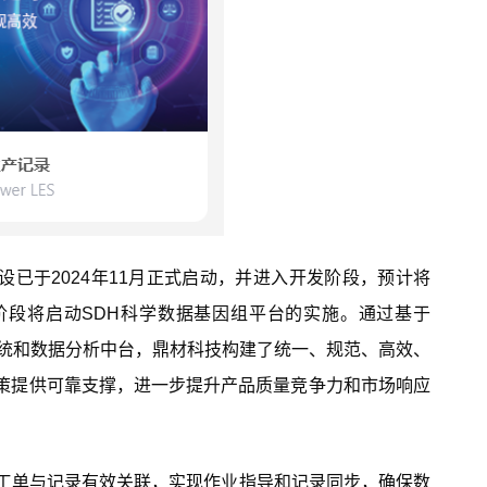
设已于2024年11月正式启动，并进入开发阶段，预计将
阶段将启动SDH科学数据基因组平台的实施。通过基于
系统和数据分析中台，鼎材科技构建了统一、规范、高效、
策提供可靠支撑，进一步提升产品质量竞争力和市场响应
工单与记录有效关联，实现作业指导和记录同步，确保数