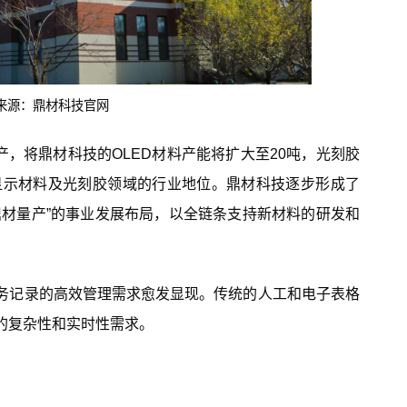
来源：鼎材科技官网
产，将鼎材科技的OLED材料产能将扩大至20吨，光刻胶
型显示材料及光刻胶领域的行业地位。鼎材科技逐步形成了
鼎材量产”的事业发展布局，以全链条支持新材料的研发和
务记录的高效管理需求愈发显现。传统的人工和电子表格
的复杂性和实时性需求。