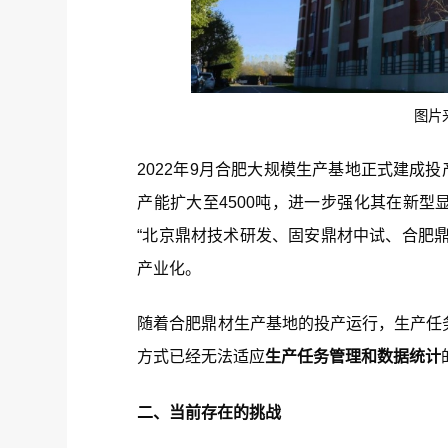
图片
2022年9月合肥大规模生产基地正式建成投
产能扩大至4500吨，进一步强化其在新
“北京鼎材技术研发、固安鼎材中试、合肥
产业化。
随着合肥鼎材生产基地的投产运行，生产任
方式已经无法适应
生产任务管理和数据统计
二、当前存在的挑战