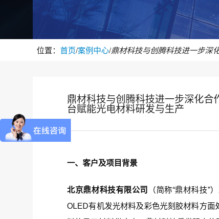
位置：
首页
/
案例中心
/
鼎材科技与创腾科技进一步深化合作：i
台赋能光电材料研发与生产
一、客户及项目背景
北京鼎材科技有限公司
（简称“鼎材科技”
OLED有机发光材料及彩色光刻胶材料方