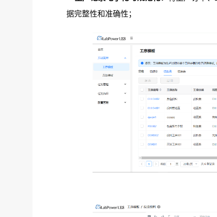
据完整性和准确性；