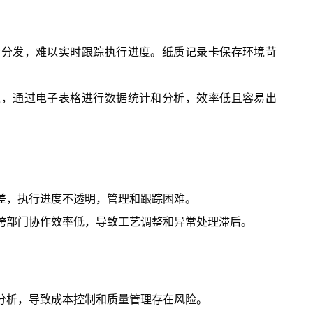
后分发，难以实时跟踪执行进度。纸质记录卡保存环境苛
入，通过电子表格进行数据统计和分析，效率低且容易出
差，执行进度不透明，管理和跟踪困难。
跨部门协作效率低，导致工艺调整和异常处理滞后。
分析，导致成本控制和质量管理存在风险。