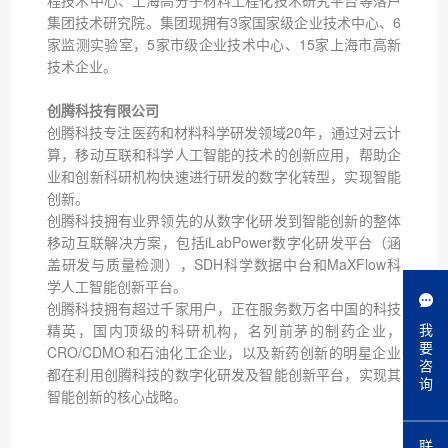
集团技术研究院。集团现拥有3家国家级企业技术中心、6
家监测实验室，5家市级企业技术中心、15家上海市高新
技术企业。
创腾科技有限公司
创腾科技专注医药和材料科学研发领域20年，通过对云计
算，移动互联和科学人工智能的技术的创新应用，帮助企
业和创新科研机构快速进行研发的数字化转型，实现智能
创新。
创腾科技拥有业界领先的从数字化研发到智能创新的整体
移动互联解决方案，包括iLabPower数字化研发平台（涵
盖研发与质量检测），SDH科学数据中台和MaXFlow科
学人工智能创新平台。
创腾科技拥有超过千家用户，正在服务数万名中国的科技
我
精英，国内顶级的科研机构，名列前茅的制药企业，
要
CRO/CDMO和石油化工企业，以及新药创新的明星企业
咨
都在利用创腾科技的数字化研发及智能创新平台，实现其
询
智能创新的核心战略。
联