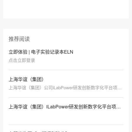
推荐阅读
立即体验 | 电子实验记录本ELN
点击立即登录
上海华谊（集团）
上海华谊（集团）公司iLabPower研发创新数字化平台项目
顺利推进
上海华谊（集团）iLabPower研发创新数字化平台项目
顺利推进