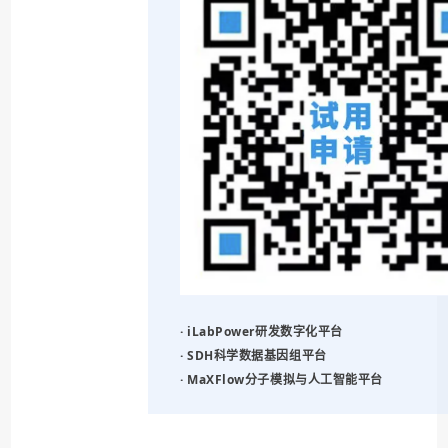
· iLabPower研发数字化平台
· SDH科学数据基因组平台
· MaXFlow分子模拟与人工智能平台