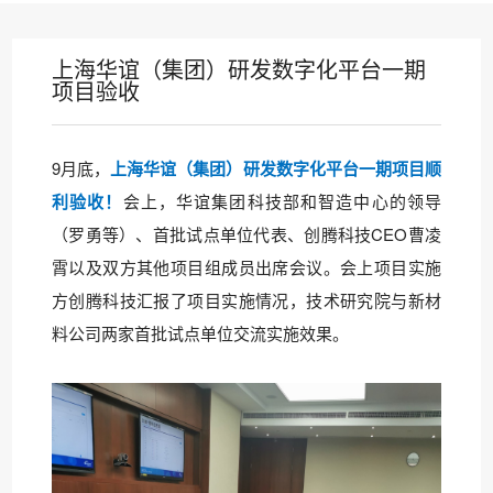
上海华谊（集团）研发数字化平台一期
项目验收
9月底，
上海华谊（集团）研发数字化平台一期项目顺
利验收！
会上，华谊集团科技部和智造中心的领导
（罗勇等）、首批试点单位代表、创腾科技CEO曹凌
霄以及双方其他项目组成员出席会议。会上项目实施
方创腾科技汇报了项目实施情况，技术研究院与新材
料公司两家首批试点单位交流实施效果。