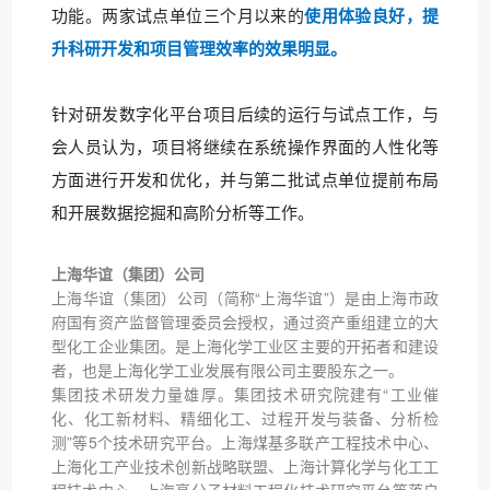
功能。两家试点单位三个月以来的
使用体验良好，提
升科研开发和项目管理效率的效果明显。
针对研发数字化平台项目后续的运行与试点工作，与
会人员认为，项目将继续在系统操作界面的人性化等
方面进行开发和优化，并与第二批试点单位提前布局
和开展数据挖掘和高阶分析等工作。
上海华谊（集团）公司
上海华谊（集团）公司（简称“上海华谊”）是由上海市政
府国有资产监督管理委员会授权，通过资产重组建立的大
型化工企业集团。是上海化学工业区主要的开拓者和建设
者，也是上海化学工业发展有限公司主要股东之一。
集团技术研发力量雄厚。集团技术研究院建有“工业催
化、化工新材料、精细化工、过程开发与装备、分析检
测”等5个技术研究平台。上海煤基多联产工程技术中心、
上海化工产业技术创新战略联盟、上海计算化学与化工工
程技术中心、上海高分子材料工程化技术研究平台等落户