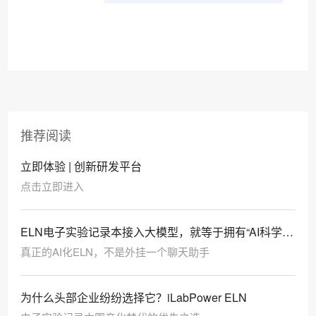
推荐阅读
立即体验 | 创新研发平台
点击立即进入
ELN电子实验记录本接入大模型，就等于拥有“AI科学
家”了吗？
真正的AI化ELN，不是外挂一个聊天助手
为什么头部企业纷纷选择它？iLabPower ELN