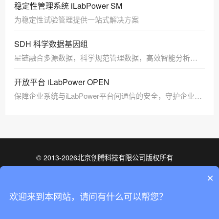
稳定性管理系统 iLabPower SM
为稳定性试验管理提供一站式解决方案
SDH 科学数据基因组
星链融合多源数据，科学规范管理数据，高效智能分析数
据
开放平台 iLabPower OPEN
保障企业系统与iLabPower平台间通信的安全，守护企业数
据资产
© 2013-2026北京创腾科技有限公司版权所有
京ICP备05068359号-1
×
ISO9001质量管理体系认证
培训班咨询
欢迎来到本网站，请问有什么可以帮您？
ISO27001信息安全管理体系认证
京公网安备 11010802031899号