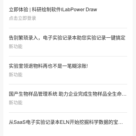
立即体验 | 科研绘制软件iLabPower Draw
点击立即登录
告别繁琐录入，电子实验记录本助您实验记录一键搞定
新功能
实验室领退物料再也不是一笔糊涂账!
新功能
国产生物样品管理系统 助力企业完成生物样品全生命周
期管理！
新功能
从SaaS电子实验记录本ELN开始挖掘科学数据的宝
藏：价值积累与智能应用策略