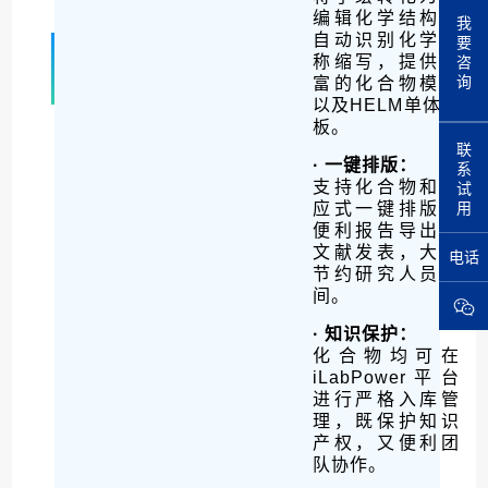
编辑化学结构，
我
要
自动识别化学名
咨
称缩写，提供丰
询
富的化合物模板
以及HELM单体模
板。
联
· 一键排版：
系
试
支持化合物和反
用
应式一键排版，
便利报告导出和
文献发表，大幅
电话
节约研究人员时
间。
· 知识保护：
化合物均可在
iLabPower平台
进行严格入库管
理，既保护知识
产权，又便利团
队协作。